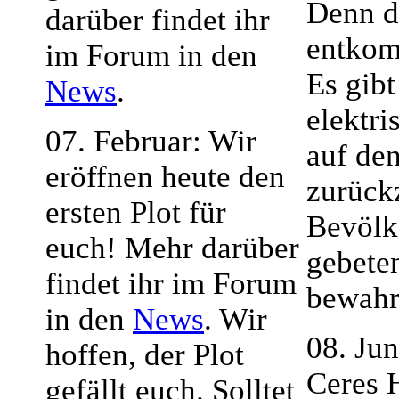
Denn d
darüber findet ihr
entko
im Forum in den
Es gibt
News
.
elektri
07. Februar: Wir
auf de
eröffnen heute den
zurück
ersten Plot für
Bevölk
euch! Mehr darüber
gebete
findet ihr im Forum
bewahr
in den
News
. Wir
08. Ju
hoffen, der Plot
Ceres 
gefällt euch. Solltet