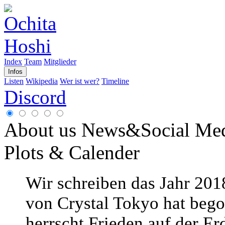
Index
Team
Mitglieder
Infos
Listen
Wikipedia
Wer ist wer?
Timeline
Discord
About us
News&Social Me
Plots & Calender
Wir schreiben das Jahr 2018
von Crystal Tokyo hat beg
herrscht Frieden auf der Er