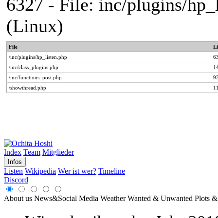
6327 - File: inc/plugins/h
(Linux)
File
L
/inc/plugins/hp_listen.php
6
/inc/class_plugins.php
1
/inc/functions_post.php
9
/showthread.php
1
Index
Team
Mitglieder
Infos
Listen
Wikipedia
Wer ist wer?
Timeline
Discord
About us
News&Social Media
Weather
Wanted & Unwanted
Plots &