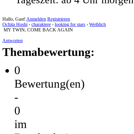
Hallo, Gast!
Anmelden
Registrieren
Ochita Hoshi
›
charaktere
›
looking for stars
›
Weiblich
MY TWIN, COME BACK AGAIN
Antworten
Themabewertung:
0
Bewertung(en)
-
0
im