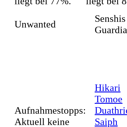
liegt bei 77%.
liegt bei 
Senshis 
Unwanted
Guardi
Hikari
Tomoe
Aufnahmestopps:
Duathri
Aktuell keine
Saiph