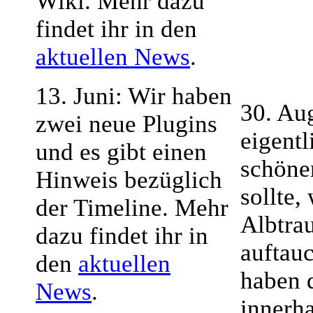
Wiki. Mehr dazu
findet ihr in den
aktuellen News
.
13. Juni: Wir haben
30. Aug
zwei neue Plugins
eigentl
und es gibt einen
schöne
Hinweis bezüglich
sollte,
der Timeline. Mehr
Albtrau
dazu findet ihr in
auftau
den
aktuellen
haben 
News
.
innerh