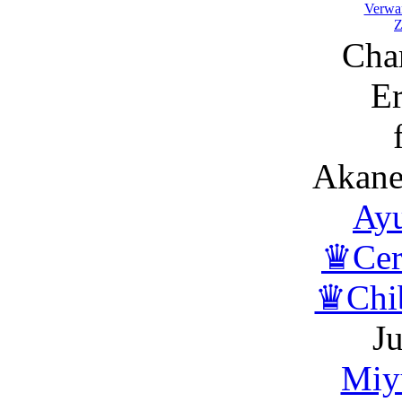
Verwa
Z
Char
Er
Akane
Ay
♛Cer
♛Chib
J
Miy