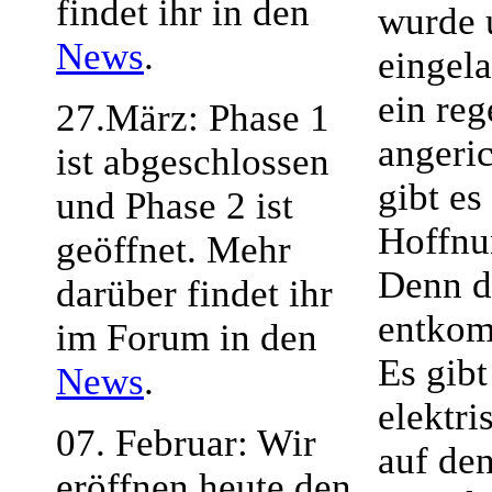
findet ihr in den
wurde 
News
.
eingela
ein re
27.März: Phase 1
angeri
ist abgeschlossen
gibt es
und Phase 2 ist
Hoffnu
geöffnet. Mehr
Denn d
darüber findet ihr
entko
im Forum in den
Es gibt
News
.
elektri
07. Februar: Wir
auf de
eröffnen heute den