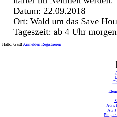
härter im Nehmen werden.
Datum: 22.09.2018
Ort: Wald um das Save Hou
Tageszeit: ab 4 Uhr morgen
Hallo, Gast!
Anmelden
Registrieren
A
L
Ch
Elem
S
AG's &
AG's 
Eingetr