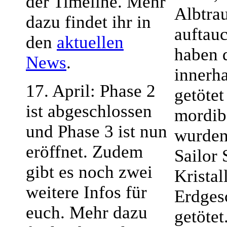
der Timeline. Mehr
Albtrau
dazu findet ihr in
auftau
den
aktuellen
haben 
News
.
innerh
17. April: Phase 2
getötet
ist abgeschlossen
mordib
und Phase 3 ist nun
wurden
eröffnet. Zudem
Sailor 
gibt es noch zwei
Kristal
weitere Infos für
Erdges
euch. Mehr dazu
getötet