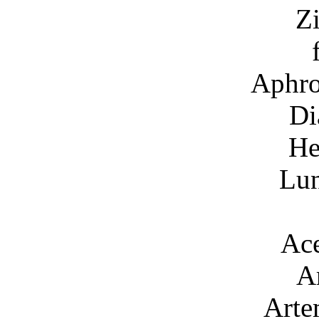
Zi
Aphro
Di
He
Lun
Ace
A
Arte