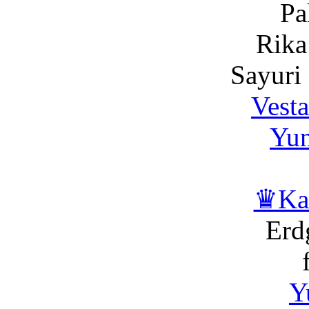
Pa
Rika
Sayuri
Vesta
Yu
♛Ka
Erd
Y