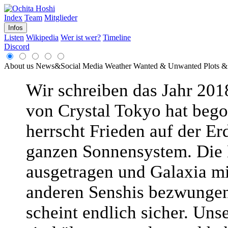
Index
Team
Mitglieder
Infos
Listen
Wikipedia
Wer ist wer?
Timeline
Discord
About us
News&Social Media
Weather
Wanted & Unwanted
Plots &
Wir schreiben das Jahr 2018
von Crystal Tokyo hat beg
herrscht Frieden auf der Er
ganzen Sonnensystem. Die
ausgetragen und Galaxia mi
anderen Senshis bezwungen
scheint endlich sicher. Uns