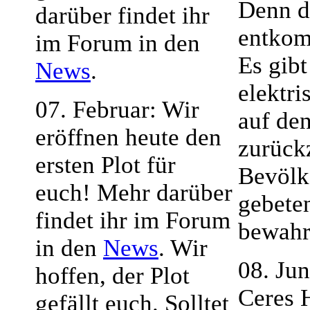
Denn d
darüber findet ihr
entko
im Forum in den
Es gibt
News
.
elektri
07. Februar: Wir
auf de
eröffnen heute den
zurück
ersten Plot für
Bevölk
euch! Mehr darüber
gebete
findet ihr im Forum
bewahr
in den
News
. Wir
08. Ju
hoffen, der Plot
Ceres 
gefällt euch. Solltet