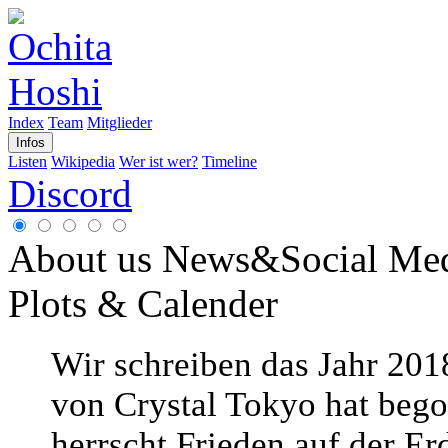
Index
Team
Mitglieder
Infos
Listen
Wikipedia
Wer ist wer?
Timeline
Discord
About us
News&Social Me
Plots & Calender
Wir schreiben das Jahr 2018
von Crystal Tokyo hat beg
herrscht Frieden auf der Er