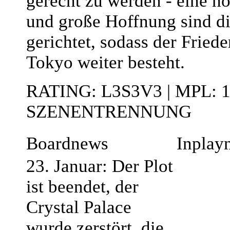
gerecht zu werden - eine h
und große Hoffnung sind dir
gerichtet, sodass der Friede
Tokyo weiter besteht.
RATING: L3S3V3 | MPL: 
SZENENTRENNUNG
Boardnews
Inplay
23. Januar: Der Plot
ist beendet, der
Crystal Palace
wurde zerstört, die