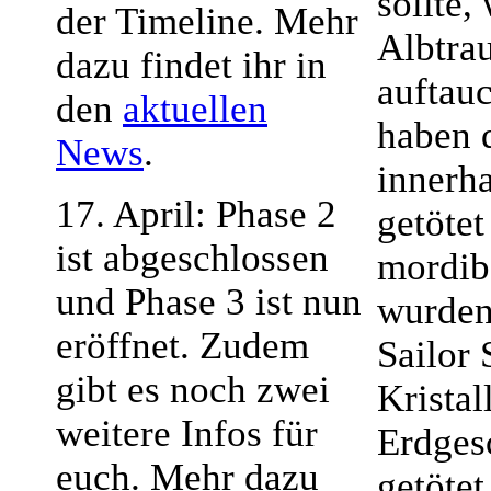
sollte,
der Timeline. Mehr
Albtrau
dazu findet ihr in
auftau
den
aktuellen
haben 
News
.
innerh
17. April: Phase 2
getötet
ist abgeschlossen
mordib
und Phase 3 ist nun
wurden
eröffnet. Zudem
Sailor 
gibt es noch zwei
Kristal
weitere Infos für
Erdges
euch. Mehr dazu
getötet