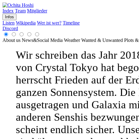
Index
Team
Mitglieder
Infos
Listen
Wikipedia
Wer ist wer?
Timeline
Discord
About us
News&Social Media
Weather
Wanted & Unwanted
Plots &
Wir schreiben das Jahr 2018
von Crystal Tokyo hat beg
herrscht Frieden auf der Er
ganzen Sonnensystem. Die
ausgetragen und Galaxia mi
anderen Senshis bezwungen
scheint endlich sicher. Uns