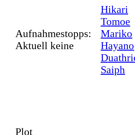
Hikari
Tomoe
Aufnahmestopps:
Mariko
Aktuell keine
Hayano
Duathri
Saiph
Plot