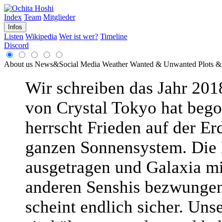
Index
Team
Mitglieder
Infos
Listen
Wikipedia
Wer ist wer?
Timeline
Discord
About us
News&Social Media
Weather
Wanted & Unwanted
Plots &
Wir schreiben das Jahr 2018
von Crystal Tokyo hat beg
herrscht Frieden auf der Er
ganzen Sonnensystem. Die
ausgetragen und Galaxia mi
anderen Senshis bezwungen
scheint endlich sicher. Uns