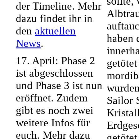
sollte,
der Timeline. Mehr
Albtrau
dazu findet ihr in
auftau
den
aktuellen
haben 
News
.
innerh
17. April: Phase 2
getötet
ist abgeschlossen
mordib
und Phase 3 ist nun
wurden
eröffnet. Zudem
Sailor 
gibt es noch zwei
Kristal
weitere Infos für
Erdges
euch. Mehr dazu
getötet