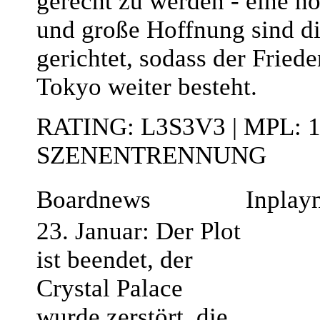
gerecht zu werden - eine h
und große Hoffnung sind dir
gerichtet, sodass der Friede
Tokyo weiter besteht.
RATING: L3S3V3 | MPL: 
SZENENTRENNUNG
Boardnews
Inplay
23. Januar: Der Plot
ist beendet, der
Crystal Palace
wurde zerstört, die