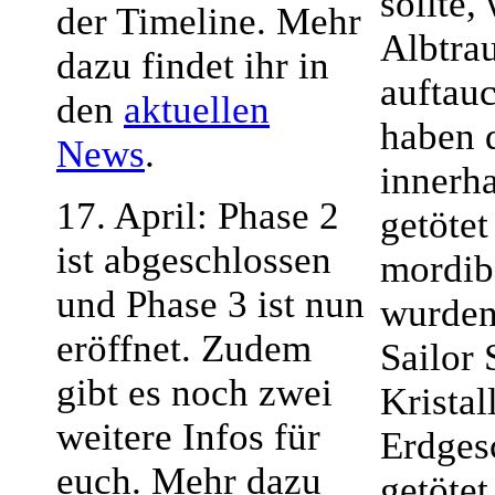
sollte,
der Timeline. Mehr
Albtrau
dazu findet ihr in
auftau
den
aktuellen
haben 
News
.
innerh
17. April: Phase 2
getötet
ist abgeschlossen
mordib
und Phase 3 ist nun
wurden
eröffnet. Zudem
Sailor 
gibt es noch zwei
Kristal
weitere Infos für
Erdges
euch. Mehr dazu
getötet