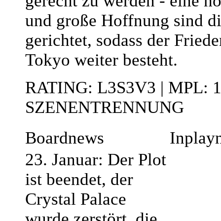
gerecht zu werden - eine h
und große Hoffnung sind dir
gerichtet, sodass der Friede
Tokyo weiter besteht.
RATING: L3S3V3 | MPL: 
SZENENTRENNUNG
Boardnews
Inplay
23. Januar: Der Plot
ist beendet, der
Crystal Palace
wurde zerstört, die