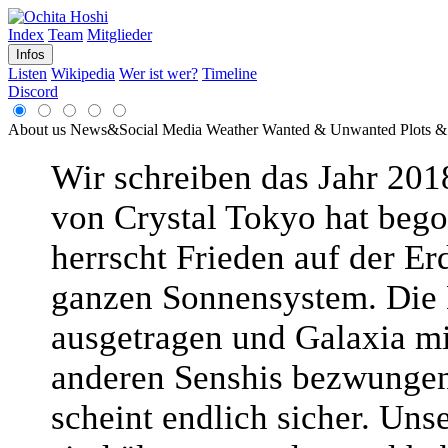
Index
Team
Mitglieder
Infos
Listen
Wikipedia
Wer ist wer?
Timeline
Discord
About us
News&Social Media
Weather
Wanted & Unwanted
Plots &
Wir schreiben das Jahr 2018
von Crystal Tokyo hat beg
herrscht Frieden auf der Er
ganzen Sonnensystem. Die
ausgetragen und Galaxia mi
anderen Senshis bezwungen
scheint endlich sicher. Uns