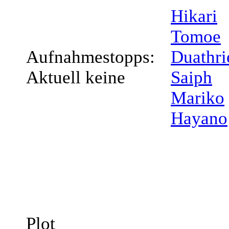
Hikari
Tomoe
Aufnahmestopps:
Duathri
Aktuell keine
Saiph
Mariko
Hayano
Plot